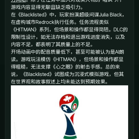
游戏内容显得无聊且缺乏吸引力。
在《Blacklisted》中，玩家扮演超级间谍Julia Black，
在虚构城市Redrock执行任务。任务流程类似
《HITMAN》系列，但场景和操作都显得简陋。DLC的
限制性设计，如无法存档和退出游戏进度消失，以及
内容不足，都表明了其质量上的不足。
开场动画中的配音质量低下，甚至可能被认为是AI朗
读。游戏玩法模仿《HITMAN》，但场景和操作都显
得粗糙，无法支撑《心之眼》的射击手感。总的来
说，《Blacklisted》试图成为沉浸式模拟游戏，但其
在世界观和故事叙述上均未能达到预期效果。