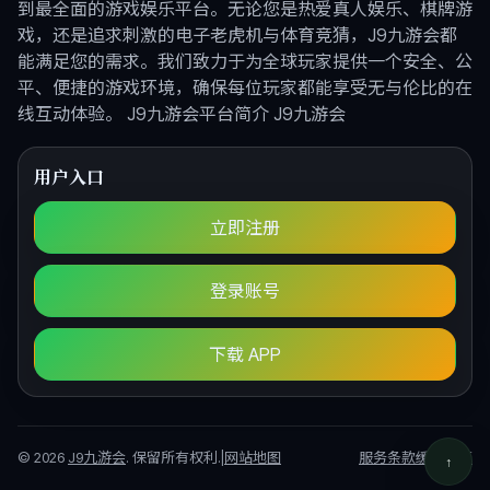
到最全面的游戏娱乐平台。无论您是热爱真人娱乐、棋牌游
戏，还是追求刺激的电子老虎机与体育竞猜，J9九游会都
能满足您的需求。我们致力于为全球玩家提供一个安全、公
平、便捷的游戏环境，确保每位玩家都能享受无与伦比的在
线互动体验。 J9九游会平台简介 J9九游会
用户入口
立即注册
登录账号
下载 APP
© 2026
J9九游会
. 保留所有权利.|
网站地图
服务条款
缓存政策
↑