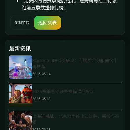
“锡安因背伤赛季提前结束，詹姆斯与杜兰特领
跑前五季数据排行榜”
返回列表
复制链接
最新资讯
BlacklistedDLC引争议：专家质合分析前区十
码推荐
2026-05-14
2025赛季意甲联赛赛程详尽展示
2026-05-13
上海迎挑战，北京力争终止三连胜，新核心亮
相
2026-05-13