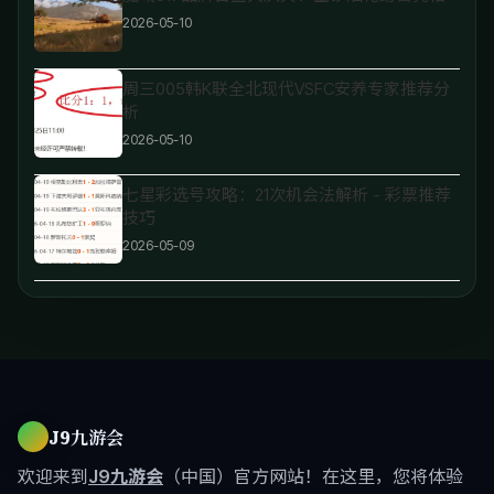
2026-05-10
周三005韩K联全北现代VSFC安养专家推荐分
析
2026-05-10
七星彩选号攻略：21次机会法解析 - 彩票推荐
技巧
2026-05-09
J9九游会
欢迎来到
J9九游会
（中国）官方网站！在这里，您将体验