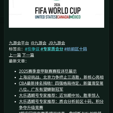
九游会平台
j9九游会
J9九游会
标签云：
#引争议
#专家质合分
#析前区十码
上一篇
下一篇
最新文章：
2025赛季意甲联赛赛程详尽展示
上海迎挑战，北京力争终止三连胜，新核心亮相
CBA最新排名揭晓！四强格局待定，新疆滑至第
八位，广东有望蝉联冠军
大乐透期号专家推荐：近18期中16，胜率惊人
大乐透期号专家推荐：质合分析前区十码，积分
争夺升级竞赛