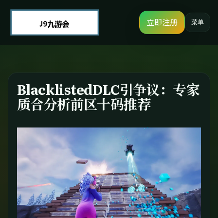
立即注册
菜单
BlacklistedDLC引争议：专家
质合分析前区十码推荐